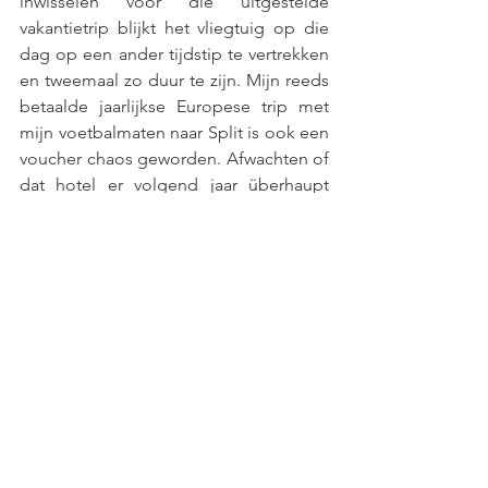
inwisselen voor die uitgestelde 
vakantietrip blijkt het vliegtuig op die 
dag op een ander tijdstip te vertrekken 
en tweemaal zo duur te zijn. Mijn reeds 
betaalde jaarlijkse Europese trip met 
mijn voetbalmaten naar Split is ook een 
voucher chaos geworden. Afwachten of 
dat hotel er volgend jaar überhaupt 
nog staat.En die Airliner zal er ook wel 
niet meer zijn. Ik denk dat ik een 
voucher platform ga beginnen. En maar 
eens lukraak ga bieden op 
openstaande vouchers. Denk dat veel 
mensen er gewoon wel vanaf willen 
voor echt baar geld.