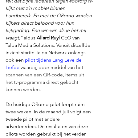
feit dat bijna iedereen tegenwoordig tv-
kijkt met z’n mobiel binnen 
handbereik. En met de QRomo worden 
kijkers direct beloond voor hun 
kijkgedrag. Een win-win als je het mij 
vraagt,”
 aldus 
Allard Ruyl
 CEO van 
Talpa Media Solutions.
Vanuit ditzelfde 
inzicht
startte Talpa Network onlangs 
ook een 
pilot tijdens Lang Leve de 
Liefde
 waarbij, door middel van het 
scannen van een QR-code, items uit 
het tv-programma direct gekocht 
kunnen worden.
De huidige QRomo-pilot loopt ruim 
twee weken. In de maand juli volgt een 
tweede pilot met andere 
adverteerders. De resultaten van deze 
pilots worden gebruikt bij het verder 