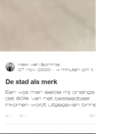
Mark van Bommel
27 nov 2020
4 minuten om te lezen
De stad als merk
Een wijs man leerde mij onlangs
dat 80% van het besteedbaar
inkomen wordt uitgegeven binnen
een straal van 3 kilometer rondom
het...