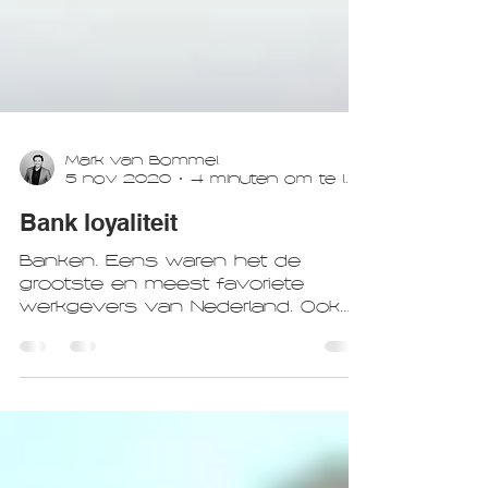
Mark van Bommel
5 nov 2020
4 minuten om te lezen
Bank loyaliteit
Banken. Eens waren het de
grootste en meest favoriete
werkgevers van Nederland. Ook
op de beurs waren het geliefde
aandelen met voor ING...